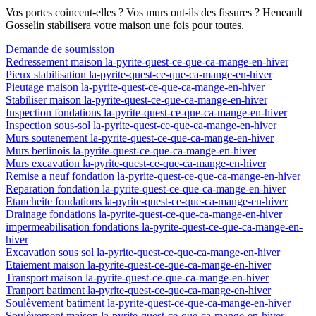
Vos portes coincent-elles ? Vos murs ont-ils des fissures ? Heneault
Gosselin stabilisera votre maison une fois pour toutes.
Demande de soumission
Redressement maison la-pyrite-quest-ce-que-ca-mange-en-hiver
Pieux stabilisation la-pyrite-quest-ce-que-ca-mange-en-hiver
Pieutage maison la-pyrite-quest-ce-que-ca-mange-en-hiver
Stabiliser maison la-pyrite-quest-ce-que-ca-mange-en-hiver
Inspection fondations la-pyrite-quest-ce-que-ca-mange-en-hiver
Inspection sous-sol la-pyrite-quest-ce-que-ca-mange-en-hiver
Murs soutenement la-pyrite-quest-ce-que-ca-mange-en-hiver
Murs berlinois la-pyrite-quest-ce-que-ca-mange-en-hiver
Murs excavation la-pyrite-quest-ce-que-ca-mange-en-hiver
Remise a neuf fondation la-pyrite-quest-ce-que-ca-mange-en-hiver
Reparation fondation la-pyrite-quest-ce-que-ca-mange-en-hiver
Etancheite fondations la-pyrite-quest-ce-que-ca-mange-en-hiver
Drainage fondations la-pyrite-quest-ce-que-ca-mange-en-hiver
impermeabilisation fondations la-pyrite-quest-ce-que-ca-mange-en-
hiver
Excavation sous sol la-pyrite-quest-ce-que-ca-mange-en-hiver
Etaiement maison la-pyrite-quest-ce-que-ca-mange-en-hiver
Transport maison la-pyrite-quest-ce-que-ca-mange-en-hiver
Tranport batiment la-pyrite-quest-ce-que-ca-mange-en-hiver
Soulèvement batiment la-pyrite-quest-ce-que-ca-mange-en-hiver
Soulèvement maison la-pyrite-quest-ce-que-ca-mange-en-hiver