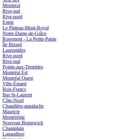
Montreal
Rive-sud
Rive-nord
Estrie
Le Plateau-Mont-Royal
Notre-Dame-de-Grâce
Rosemont - La Petite-Patrie
Île Bizard
Laurentides
Rive-nord
Rive-sud
Pointe-aux-Trembles
Montréal Est
Montréal Ouest
Ville-Émard
Bois-Francs
Bas St-Laurent
Côte-Nord
Chaudière-appalache
Mauricie
Montérégie
Nouveau Brunswick
Champlain
Lanaudiere