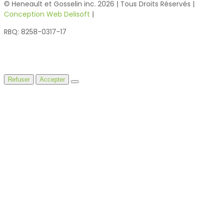
© Heneault et Gosselin inc.
2026
| Tous Droits Réservés |
Conception Web Delisoft
|
Confidentialité
RBQ: 8258-0317-17
En utilisant ce site Web, vous acceptez notre utilisation des
témoins.
Refuser
Accepter