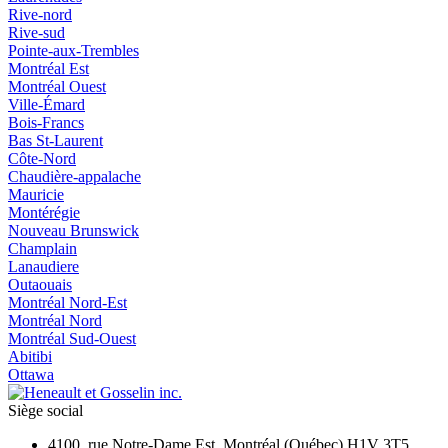
Rive-nord
Rive-sud
Pointe-aux-Trembles
Montréal Est
Montréal Ouest
Ville-Émard
Bois-Francs
Bas St-Laurent
Côte-Nord
Chaudière-appalache
Mauricie
Montérégie
Nouveau Brunswick
Champlain
Lanaudiere
Outaouais
Montréal Nord-Est
Montréal Nord
Montréal Sud-Ouest
Abitibi
Ottawa
Siège social
4100, rue Notre-Dame Est, Montréal (Québec) H1V 3T5