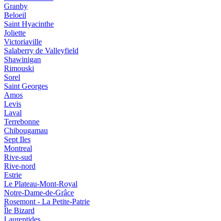
Granby
Beloeil
Saint Hyacinthe
Joliette
Victoriaville
Salaberry de Valleyfield
Shawinigan
Rimouski
Sorel
Saint Georges
Amos
Levis
Laval
Terrebonne
Chibougamau
Sept Iles
Montreal
Rive-sud
Rive-nord
Estrie
Le Plateau-Mont-Royal
Notre-Dame-de-Grâce
Rosemont - La Petite-Patrie
Île Bizard
Laurentides