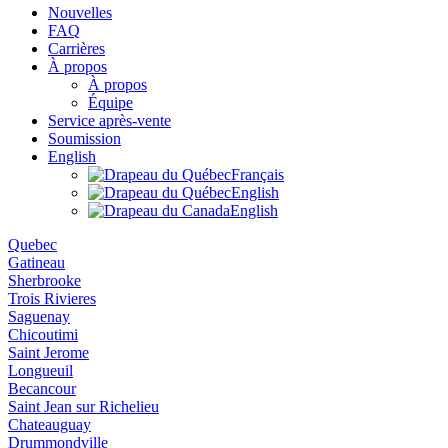
Nouvelles
FAQ
Carrières
À propos
À propos
Équipe
Service après-vente
Soumission
English
Français
English
English
Quebec
Gatineau
Sherbrooke
Trois Rivieres
Saguenay
Chicoutimi
Saint Jerome
Longueuil
Becancour
Saint Jean sur Richelieu
Chateauguay
Drummondville