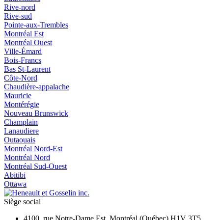
Rive-nord
Rive-sud
Pointe-aux-Trembles
Montréal Est
Montréal Ouest
Ville-Émard
Bois-Francs
Bas St-Laurent
Côte-Nord
Chaudière-appalache
Mauricie
Montérégie
Nouveau Brunswick
Champlain
Lanaudiere
Outaouais
Montréal Nord-Est
Montréal Nord
Montréal Sud-Ouest
Abitibi
Ottawa
Siège social
4100, rue Notre-Dame Est, Montréal (Québec) H1V 3T5