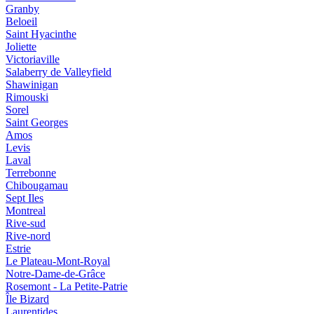
Granby
Beloeil
Saint Hyacinthe
Joliette
Victoriaville
Salaberry de Valleyfield
Shawinigan
Rimouski
Sorel
Saint Georges
Amos
Levis
Laval
Terrebonne
Chibougamau
Sept Iles
Montreal
Rive-sud
Rive-nord
Estrie
Le Plateau-Mont-Royal
Notre-Dame-de-Grâce
Rosemont - La Petite-Patrie
Île Bizard
Laurentides