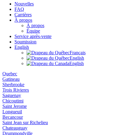
Nouvelles
FAQ
Carrières
À propos
À propos
Équipe
Service après-vente
Soumission
English
Français
English
English
Quebec
Gatineau
Sherbrooke
Trois Rivieres
Saguenay
Chicoutimi
Saint Jerome
Longueuil
Becancour
Saint Jean sur Richelieu
Chateauguay
Drummondville