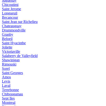
Saguenay
Chicoutimi
Saint Jerome
Longueuil
Becancour
Saint Jean sur Richelieu
Chateauguay
Drummondville
Granby
Beloeil
Saint Hyacinthe
Joliette
Victoriaville
Salaberry de Valleyfield
Shawinigan
Rimouski
Sorel
Saint Georges
Amos
Levis
Laval
Terrebonne
Chibougamau
Sept Iles
Montreal