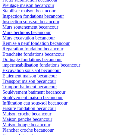
Pieutage maison becancour
Stabiliser maison becancour
Inspection fondations becancour
Inspection sous-sol becancour
Murs soutenement becancour
Murs berlinois becancour
Murs excavation becancour
Remise a neuf fondation becancour
Reparation fondation becancour
Etancheite fondations becancour
Drainage fondations becancour
impermeabilisation fondations becancour
Excavation sous sol becancour
Etaiement maison becancour
Transport maison becancour
Tranport batiment becancour
Soulèvement batiment becancour
Soulèvement maison becancour
Infiltration eau sous-sol becancour
Fissure fondation becancour
Maison croche becancour
Maison penche becancour
Maison bouge becancour
Plancher croche becancour