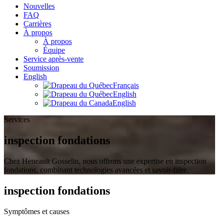
Nouvelles
FAQ
Carrières
À propos
À propos
Équipe
Service après-vente
Soumission
English
Français
English
English
Services
inspection fondations
Chez Heneault Gosselin, nous offrons une expertise en inspection
fondations, combinant technologies avancées et savoir-faire.
inspection fondations
Symptômes et causes