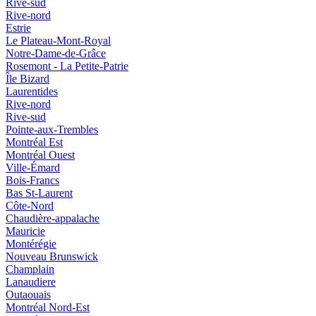
Rive-sud
Rive-nord
Estrie
Le Plateau-Mont-Royal
Notre-Dame-de-Grâce
Rosemont - La Petite-Patrie
Île Bizard
Laurentides
Rive-nord
Rive-sud
Pointe-aux-Trembles
Montréal Est
Montréal Ouest
Ville-Émard
Bois-Francs
Bas St-Laurent
Côte-Nord
Chaudière-appalache
Mauricie
Montérégie
Nouveau Brunswick
Champlain
Lanaudiere
Outaouais
Montréal Nord-Est