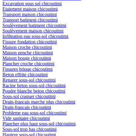
Excavation sous sol chicoutimi
Etaiement maison chicoutimi
Transport maison chicoutimi
Tranport batiment chicoutimi
Soulèvement batiment chicoutimi
Soulèvement maison chicoutimi
Infiltration eau sous-sol chicoutimi
Fissure fondation chicoutimi
Maison croche chicoutimi
Maison penche chicoutimi
Maison bouge chicoutimi
Plancher croche chicoutimi
Fissures brique chicoutimi
Beton effrite chicoutimi
Reparer sous-sol chicoutimi
Racine beton sous-sol chicoutimi
Poudre blanche beton chicoutimi
Sous-sol craquer chicoutimi
Drain-francais marche plus chicoutimi
Drain-francais chicoutimi
Probleme eau sous-sol chicoutimi
Vide sanitaire chicoutimi
Plancher plus haut sous-sol chicoutimi
Sous-sol trop bas chicoutimi
Hauteur sous-sol chicoutimi