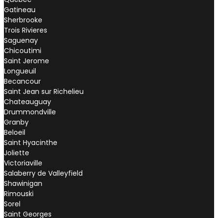
Gatineau
Sherbrooke
Trois Rivieres
Saguenay
Chicoutimi
Saint Jerome
Longueuil
Becancour
Saint Jean sur Richelieu
Chateauguay
Drummondville
Granby
Beloeil
Saint Hyacinthe
Joliette
Victoriaville
Salaberry de Valleyfield
Shawinigan
Rimouski
Sorel
Saint Georges