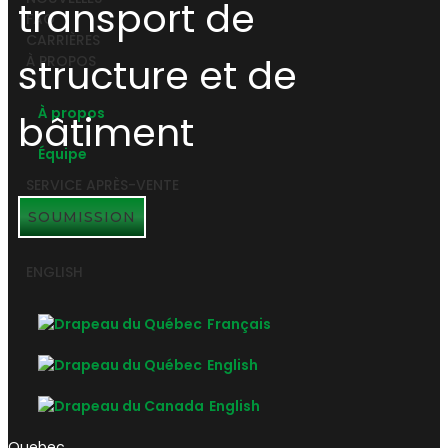
FAQ
CARRIÈRES
À PROPOS
À propos
Équipe
SERVICE APRÈS-VENTE
SOUMISSION
ENGLISH
Français
English
English
Quebec