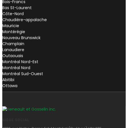
Bois-Francs
Bas St-Laurent
Côte-Nord
Chaudière-appalache
Mauricie
Montérégie
Nouveau Brunswick
Champlain
Lanaudiere
Outaouais
Montréal Nord-Est
Montréal Nord
Montréal Sud-Ouest
Abitibi
Ottawa
SIÈGE SOCIAL