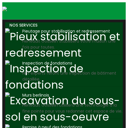
NOS SERVICES
Pieutage pour stabilisation et redressement
Heneault Gosselin stabilisera votre maison une
fois pour toutes.
Inspection de fondations
Nos experts feront une inspection de bâtiment
détaillée.
Murs berlinois
Heneault Gosselin utilisera une technologie à la
fine pointe pour vous redonner cet espace de vie.
Remise à neuf des fondations