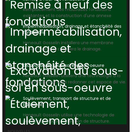
Remplacement des mauvaises fondations
existantes et la construction d'une annexe
Imperméabilisation, drainage et étanchéité des
fondations
Heneault Gosselin installera une membrane
imperméable et corrigera le drainage.
Excavation du sous-sol en sous-oeuvre
Heneault Gosselin utilisera une technologie à la
fine pointe pour vous redonner cet espace de vie.
Soulèvement, transport de structure et de
bâtiment
Heneault Gosselin utilise une technologie de
pointe pour toute correction de structure.
NOUVELLES