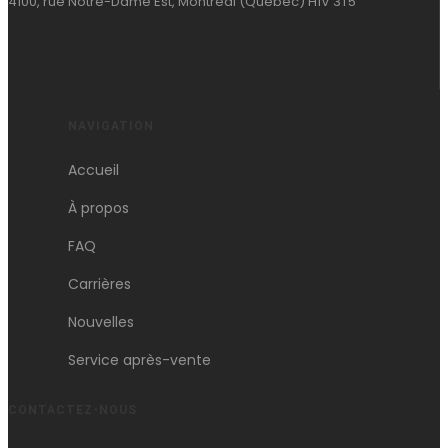
4100, rue Notre-Dame Est, Montréal (Québec) H1V 3T5
NAVIGATION
Accueil
À propos
FAQ
Carrières
Nouvelles
Service après-vente
CONTACTEZ-NOUS