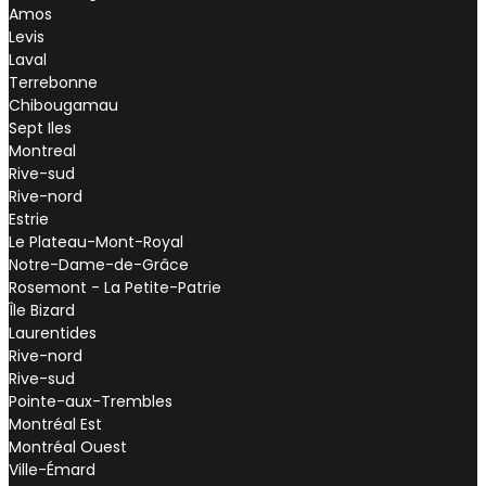
Amos
Levis
Laval
Terrebonne
Chibougamau
Sept Iles
Montreal
Rive-sud
Rive-nord
Estrie
Le Plateau-Mont-Royal
Notre-Dame-de-Grâce
Rosemont - La Petite-Patrie
Île Bizard
Laurentides
Rive-nord
Rive-sud
Pointe-aux-Trembles
Montréal Est
Montréal Ouest
Ville-Émard