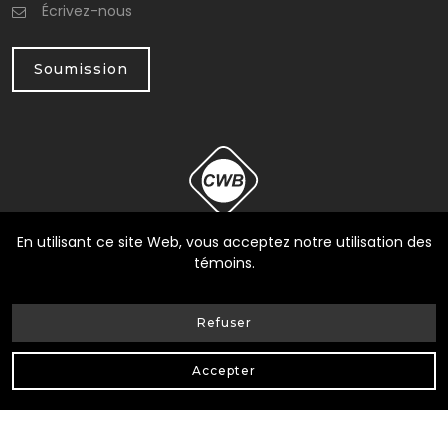
Écrivez-nous
Soumission
En utilisant ce site Web, vous acceptez notre utilisation des
témoins.
Refuser
© Heneault et Gosselin inc.
2026
| Tous Droits Réservés |
Accepter
Conception Web Delisoft
Confidentialité
|
RBQ: 8258-0317-17