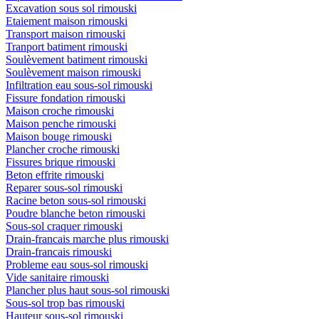
Excavation sous sol rimouski
Etaiement maison rimouski
Transport maison rimouski
Tranport batiment rimouski
Soulèvement batiment rimouski
Soulèvement maison rimouski
Infiltration eau sous-sol rimouski
Fissure fondation rimouski
Maison croche rimouski
Maison penche rimouski
Maison bouge rimouski
Plancher croche rimouski
Fissures brique rimouski
Beton effrite rimouski
Reparer sous-sol rimouski
Racine beton sous-sol rimouski
Poudre blanche beton rimouski
Sous-sol craquer rimouski
Drain-francais marche plus rimouski
Drain-francais rimouski
Probleme eau sous-sol rimouski
Vide sanitaire rimouski
Plancher plus haut sous-sol rimouski
Sous-sol trop bas rimouski
Hauteur sous-sol rimouski