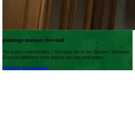
pieutage maison rive-sud
Vos portes coincent-elles ? Vos murs ont-ils des fissures ? Heneault
Gosselin stabilisera votre maison une fois pour toutes.
Demande de soumission