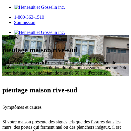
1-800-363-1510
Soumission
Services
pieutage maison rive-sud
Découvrez notre service de stabilisation et de redressement de
maisons par pieux, une solution durable pour assurer la pérennité de
votre habitation, bénéficiant de plus de 60 ans d'expertise
pieutage maison rive-sud
Symptômes et causes
Si votre maison présente des signes tels que des fissures dans les
murs, des portes qui ferment mal ou des planchers inégaux, il est