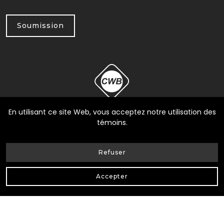
Soumission
En utilisant ce site Web, vous acceptez notre utilisation des
témoins.
Refuser
© Heneault et Gosselin inc.
2026
| Tous Droits Réservés |
Accepter
Conception Web Delisoft
Confidentialité
|
RBQ: 8258-0317-17