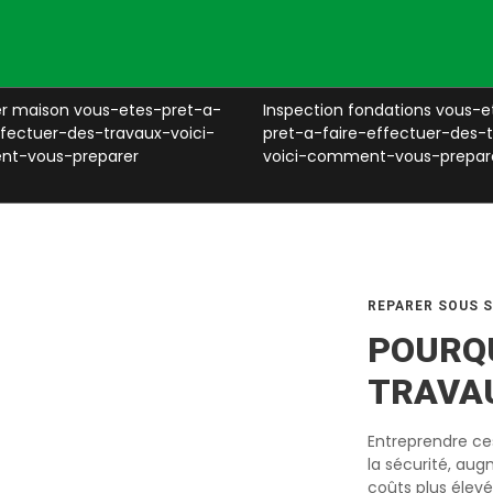
ser maison vous-etes-pret-a-
Inspection fondations vous-e
ffectuer-des-travaux-voici-
pret-a-faire-effectuer-des-
t-vous-preparer
voici-comment-vous-prepar
REPARER SOUS 
POURQU
TRAVA
Entreprendre ces
la sécurité, aug
coûts plus élevés