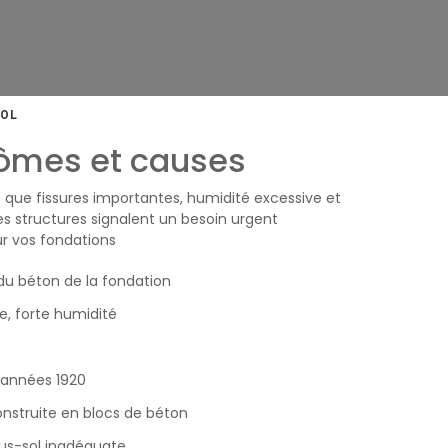
SOL
mes et causes
que fissures importantes, humidité excessive et
s structures signalent un besoin urgent
ur vos fondations
du béton de la fondation
e, forte humidité
 années 1920
nstruite en blocs de béton
us-sol inadéquate