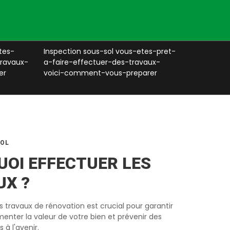
tes-
Inspection sous-sol vous-etes-pret-
Murs sou
travaux-
a-faire-effectuer-des-travaux-
a-faire-e
er
voici-comment-vous-preparer
voici-co
SOL
OI EFFECTUER LES
UX ?
 travaux de rénovation est crucial pour garantir
menter la valeur de votre bien et prévenir des
 à l'avenir.