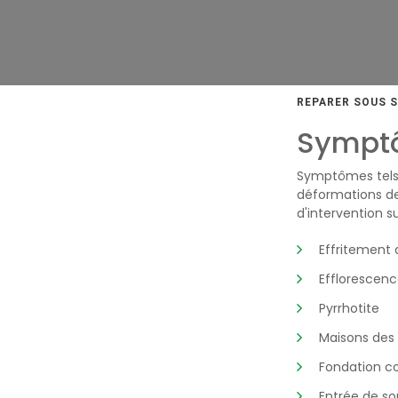
REPARER SOUS 
Symptô
Symptômes tels 
déformations de
d'intervention s
Effritement 
Efflorescenc
Pyrrhotite
Maisons des
Fondation co
Entrée de so