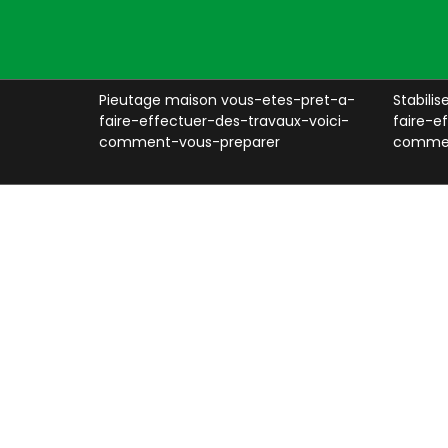
es-pret-a-
Pieutage maison vous-etes-pret-a-
Stabili
x-voici-
faire-effectuer-des-travaux-voici-
faire-e
comment-vous-preparer
commen