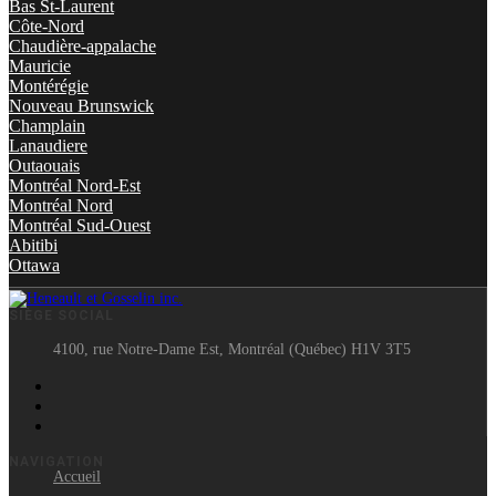
Bas St-Laurent
Côte-Nord
Chaudière-appalache
Mauricie
Montérégie
Nouveau Brunswick
Champlain
Lanaudiere
Outaouais
Montréal Nord-Est
Montréal Nord
Montréal Sud-Ouest
Abitibi
Ottawa
SIÈGE SOCIAL
4100, rue Notre-Dame Est, Montréal (Québec) H1V 3T5
NAVIGATION
Accueil