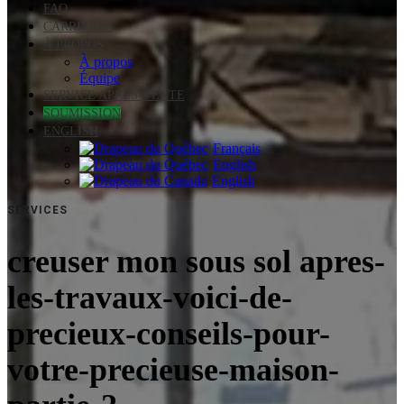
FAQ
CARRIÈRES
À PROPOS
À propos
Équipe
SERVICE APRÈS-VENTE
SOUMISSION
ENGLISH
Français
English
English
SERVICES
creuser mon sous sol apres-
les-travaux-voici-de-
precieux-conseils-pour-
votre-precieuse-maison-