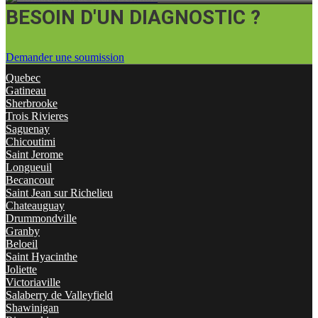
BESOIN D'UN DIAGNOSTIC ?
Demander une soumission
Quebec
Gatineau
Sherbrooke
Trois Rivieres
Saguenay
Chicoutimi
Saint Jerome
Longueuil
Becancour
Saint Jean sur Richelieu
Chateauguay
Drummondville
Granby
Beloeil
Saint Hyacinthe
Joliette
Victoriaville
Salaberry de Valleyfield
Shawinigan