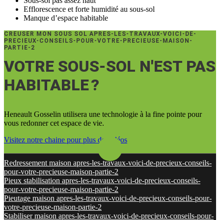
Sous-sol pas assez haut
Efflorescence et forte humidité au sous-sol
Manque d’espace habitable
CREUSER MON SOUS SOL APRES-LES-TRAVAUX-VOICI-DE-
PRECIEUX-CONSEILS-POUR-VOTRE-PRECIEUSE-MAISON-
PARTIE-2
VOTRE SOUS-SOL N'EST PAS
HABITABLE ?
Heneault Gosselin utilisera une technologie à la fine pointe pour
vous redonner cet espace de vie.
Visitez notre chaine pour plus de vidéos
Redressement maison apres-les-travaux-voici-de-precieux-conseils-
pour-votre-precieuse-maison-partie-2
Pieux stabilisation apres-les-travaux-voici-de-precieux-conseils-
pour-votre-precieuse-maison-partie-2
Pieutage maison apres-les-travaux-voici-de-precieux-conseils-pour-
votre-precieuse-maison-partie-2
Stabiliser maison apres-les-travaux-voici-de-precieux-conseils-pour-