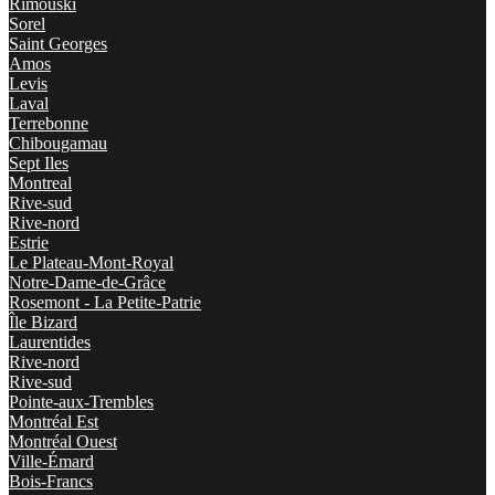
Rimouski
Sorel
Saint Georges
Amos
Levis
Laval
Terrebonne
Chibougamau
Sept Iles
Montreal
Rive-sud
Rive-nord
Estrie
Le Plateau-Mont-Royal
Notre-Dame-de-Grâce
Rosemont - La Petite-Patrie
Île Bizard
Laurentides
Rive-nord
Rive-sud
Pointe-aux-Trembles
Montréal Est
Montréal Ouest
Ville-Émard
Bois-Francs