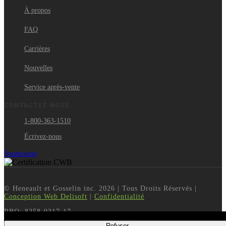
À propos
FAQ
Carrières
Nouvelles
Service après-vente
CONTACTEZ-NOUS
1-800-363-1510
Écrivez-nous
Soumission
© Heneault et Gosselin inc.
2026
| Tous Droits Réservés |
Conception Web Delisoft
|
Confidentialité
RBQ: 8258-0317-17
En utilisant ce site Web, vous acceptez notre utilisation des témoins.
Refuser