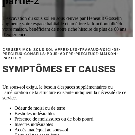
partie-2
L'excavation du sous-sol en sous-œuvre par Heneault Gosselin
augmente votre espace habitable et améliore la fonctionnalité de
votre maison, bénéficiant de notre riche histoire de plus de 60 ans
d'expérience.
CREUSER MON SOUS SOL APRES-LES-TRAVAUX-VOICI-DE-
PRECIEUX-CONSEILS-POUR-VOTRE-PRECIEUSE-MAISON-
PARTIE-2
SYMPTÔMES ET CAUSES
Un sous-sol exigu, le besoin d'espaces supplémentaires ou
l'amélioration de la structure existante indiquent la nécessité de ce
service.
Odeur de moisi ou de terre
Bestioles indésirables
Présence de moisissures ou de bois pourri
Insectes indésirables
Accès inadéquat au sous-sol