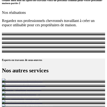
creuser mon sous sol apres-les-travaux-voici-de-precieux-conseils-pour-votre-precieuse-
maison-partie-2
Nos
réalisations
Regardez nos professionnels chevronnés travaillant à créer un
espace utilisable pour ces propriétaires de maison.
Experts
en travaux de sous-œuvres
PIEUTAGE ET REDRESSEMENT
Nos autres
services
REMISE À NEUF DES FONDATIONS
SOULÈVEMENT ET TRANSPORT DE BÂTIMENTS
IMPERMÉABILISATION ET DRAINAGE
INSPECTION DE FONDATIONS
EXCAVATION DE SOUS-SOL
MURS BERLINOIS