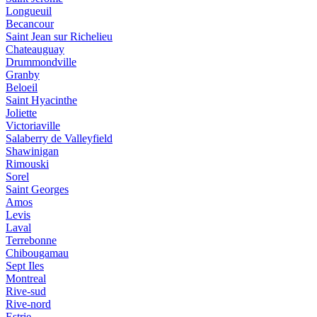
Longueuil
Becancour
Saint Jean sur Richelieu
Chateauguay
Drummondville
Granby
Beloeil
Saint Hyacinthe
Joliette
Victoriaville
Salaberry de Valleyfield
Shawinigan
Rimouski
Sorel
Saint Georges
Amos
Levis
Laval
Terrebonne
Chibougamau
Sept Iles
Montreal
Rive-sud
Rive-nord
Estrie