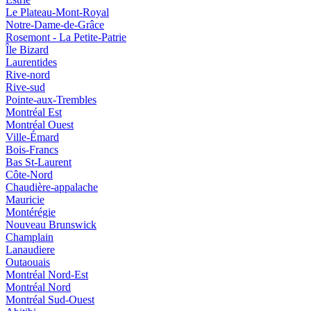
Le Plateau-Mont-Royal
Notre-Dame-de-Grâce
Rosemont - La Petite-Patrie
Île Bizard
Laurentides
Rive-nord
Rive-sud
Pointe-aux-Trembles
Montréal Est
Montréal Ouest
Ville-Émard
Bois-Francs
Bas St-Laurent
Côte-Nord
Chaudière-appalache
Mauricie
Montérégie
Nouveau Brunswick
Champlain
Lanaudiere
Outaouais
Montréal Nord-Est
Montréal Nord
Montréal Sud-Ouest