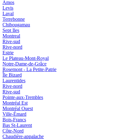
Amos
Levis
Laval
Terrebonne
Chibougamau
Sept Iles
Montreal
Rive-sud
Rive-nord
Estrie
Le Plateau-Mont-Royal
Notre-Dame-de-Grâce
Rosemont - La Petite-Patrie
Île Bizard
Laurentides
Rive-nord
Rive-sud
Pointe-aux-Trembles
Montréal Est
Montréal Ouest
Ville-Émard
Bois-Francs
Bas St-Laurent
Côte-Nord
Chaudière-appalache