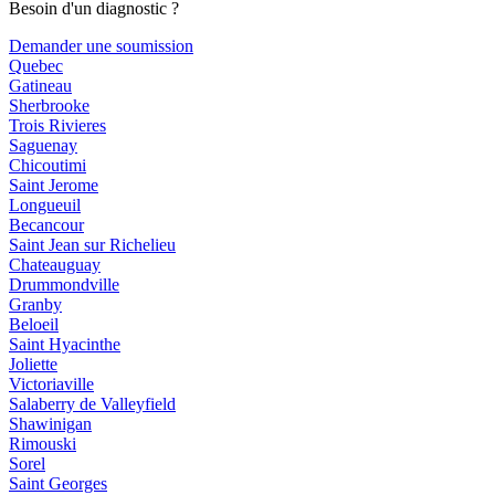
Besoin d'un diagnostic ?
Demander une soumission
Quebec
Gatineau
Sherbrooke
Trois Rivieres
Saguenay
Chicoutimi
Saint Jerome
Longueuil
Becancour
Saint Jean sur Richelieu
Chateauguay
Drummondville
Granby
Beloeil
Saint Hyacinthe
Joliette
Victoriaville
Salaberry de Valleyfield
Shawinigan
Rimouski
Sorel
Saint Georges