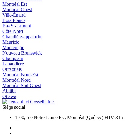
Montréal Est
Montréal Ouest
Ville-Émard
Bois-Francs
Bas St-Laurent
Côte-Nord
Chaudière-appalache
Mauricie
Montérégie
Nouveau Brunswick
Champlain
Lanaudiere
Outaouais
Montréal Nord-Est
Montréal Nord
Montréal Sud-Ouest
Abitibi
Ottawa
Siège social
4100, rue Notre-Dame Est, Montréal (Québec) H1V 3T5