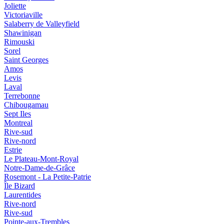
Joliette
Victoriaville
Salaberry de Valleyfield
Shawinigan
Rimouski
Sorel
Saint Georges
Amos
Levis
Laval
Terrebonne
Chibougamau
Sept Iles
Montreal
Rive-sud
Rive-nord
Estrie
Le Plateau-Mont-Royal
Notre-Dame-de-Grâce
Rosemont - La Petite-Patrie
Île Bizard
Laurentides
Rive-nord
Rive-sud
Pointe-aux-Trembles