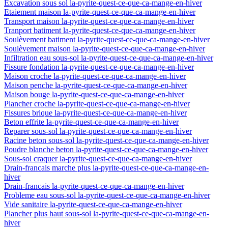
Excavation sous sol la-pyrite-quest-ce-que-ca-mange-en-hiver
Etaiement maison la-pyrite-quest-ce-que-ca-mange-en-hiver
Transport maison la-pyrite-quest-ce-que-ca-mange-en-hiver
Tranport batiment la-pyrite-quest-ce-que-ca-mange-en-hiver
Soulèvement batiment la-pyrite-quest-ce-que-ca-mange-en-hiver
Soulèvement maison la-pyrite-quest-ce-que-ca-mange-en-hiver
Infiltration eau sous-sol la-pyrite-quest-ce-que-ca-mange-en-hiver
Fissure fondation la-pyrite-quest-ce-que-ca-mange-en-hiver
Maison croche la-pyrite-quest-ce-que-ca-mange-en-hiver
Maison penche la-pyrite-quest-ce-que-ca-mange-en-hiver
Maison bouge la-pyrite-quest-ce-que-ca-mange-en-hiver
Plancher croche la-pyrite-quest-ce-que-ca-mange-en-hiver
Fissures brique la-pyrite-quest-ce-que-ca-mange-en-hiver
Beton effrite la-pyrite-quest-ce-que-ca-mange-en-hiver
Reparer sous-sol la-pyrite-quest-ce-que-ca-mange-en-hiver
Racine beton sous-sol la-pyrite-quest-ce-que-ca-mange-en-hiver
Poudre blanche beton la-pyrite-quest-ce-que-ca-mange-en-hiver
Sous-sol craquer la-pyrite-quest-ce-que-ca-mange-en-hiver
Drain-francais marche plus la-pyrite-quest-ce-que-ca-mange-en-
hiver
Drain-francais la-pyrite-quest-ce-que-ca-mange-en-hiver
Probleme eau sous-sol la-pyrite-quest-ce-que-ca-mange-en-hiver
Vide sanitaire la-pyrite-quest-ce-que-ca-mange-en-hiver
Plancher plus haut sous-sol la-pyrite-quest-ce-que-ca-mange-en-
hiver