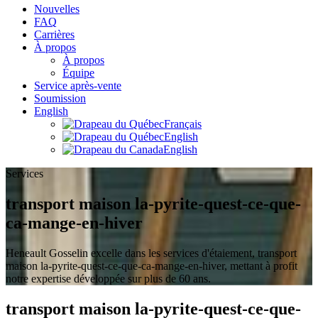
Nouvelles
FAQ
Carrières
À propos
À propos
Équipe
Service après-vente
Soumission
English
Français
English
English
Services
transport maison la-pyrite-quest-ce-que-
ca-mange-en-hiver
Heneault Gosselin excelle dans les services d'étaiement, transport
maison la-pyrite-quest-ce-que-ca-mange-en-hiver, mettant à profit
notre expertise développée sur plus de 60 ans.
transport maison la-pyrite-quest-ce-que-