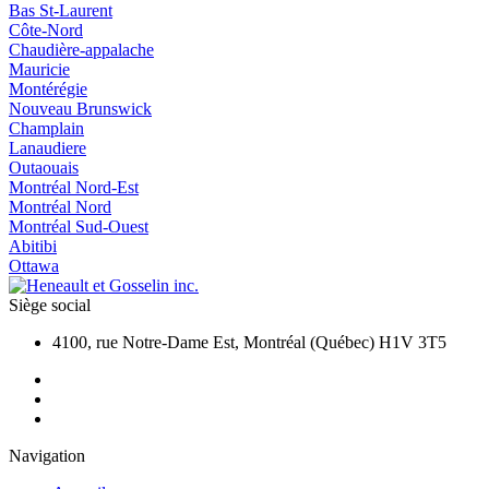
Bas St-Laurent
Côte-Nord
Chaudière-appalache
Mauricie
Montérégie
Nouveau Brunswick
Champlain
Lanaudiere
Outaouais
Montréal Nord-Est
Montréal Nord
Montréal Sud-Ouest
Abitibi
Ottawa
Siège social
4100, rue Notre-Dame Est, Montréal (Québec) H1V 3T5
Navigation