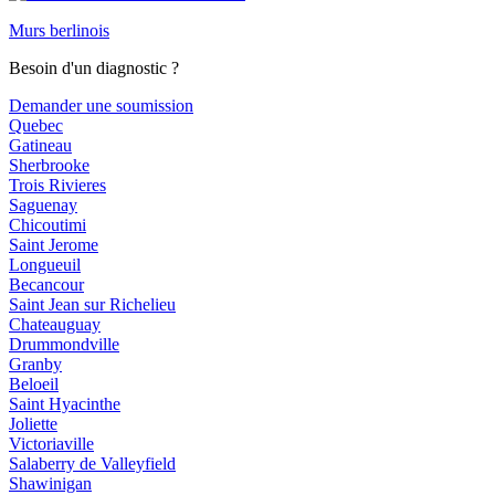
Murs berlinois
Besoin d'un diagnostic ?
Demander une soumission
Quebec
Gatineau
Sherbrooke
Trois Rivieres
Saguenay
Chicoutimi
Saint Jerome
Longueuil
Becancour
Saint Jean sur Richelieu
Chateauguay
Drummondville
Granby
Beloeil
Saint Hyacinthe
Joliette
Victoriaville
Salaberry de Valleyfield
Shawinigan