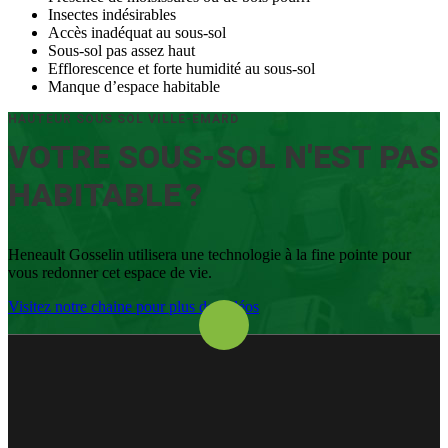
Insectes indésirables
Accès inadéquat au sous-sol
Sous-sol pas assez haut
Efflorescence et forte humidité au sous-sol
Manque d’espace habitable
HAUTEUR SOUS SOL VILLE-EMARD
VOTRE SOUS-SOL N'EST PAS
HABITABLE ?
Heneault Gosselin utilisera une technologie à la fine pointe pour
vous redonner cet espace de vie.
Visitez notre chaine pour plus de vidéos