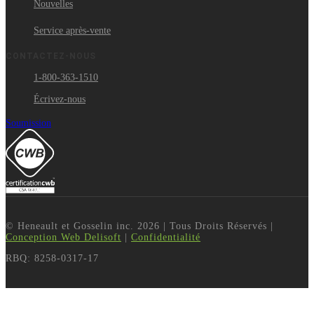
Nouvelles
Service après-vente
CONTACTEZ-NOUS
1-800-363-1510
Écrivez-nous
Soumission
© Heneault et Gosselin inc.
2026
| Tous Droits Réservés |
Conception Web Delisoft
|
Confidentialité
RBQ: 8258-0317-17