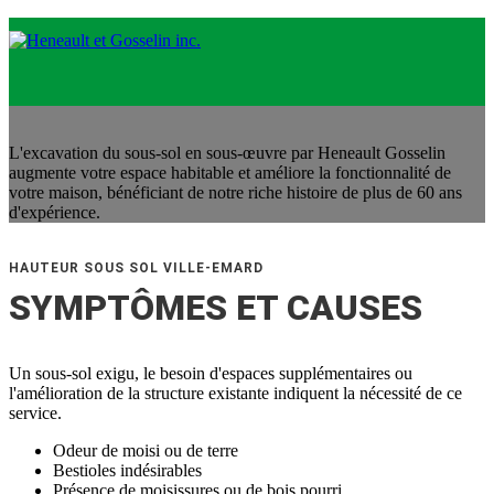
SERVICES
hauteur sous sol ville-emard
L'excavation du sous-sol en sous-œuvre par Heneault Gosselin
augmente votre espace habitable et améliore la fonctionnalité de
votre maison, bénéficiant de notre riche histoire de plus de 60 ans
d'expérience.
HAUTEUR SOUS SOL VILLE-EMARD
SYMPTÔMES ET CAUSES
Un sous-sol exigu, le besoin d'espaces supplémentaires ou
l'amélioration de la structure existante indiquent la nécessité de ce
service.
Odeur de moisi ou de terre
Bestioles indésirables
Présence de moisissures ou de bois pourri