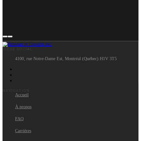
SIÈGE SOCIAL
4100, rue Notre-Dame Est, Montréal (Québec) H1V 3T5
NAVIGATION
Accueil
À propos
FAQ
Carrières