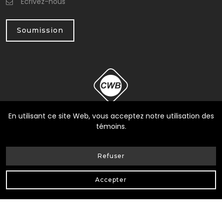
Écrivez-nous
Soumission
En utilisant ce site Web, vous acceptez notre utilisation des
témoins.
Refuser
© Heneault et Gosselin inc.
2026
| Tous Droits Réservés |
Accepter
Conception Web Delisoft
Confidentialité
|
RBQ: 8258-0317-17