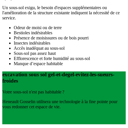
Un sous-sol exigu, le besoin d'espaces supplémentaires ou
l'amélioration de la structure existante indiquent la nécessité de ce
service.
Odeur de moisi ou de terre
Bestioles indésirables
Présence de moisissures ou de bois pourri
Insectes indésirables
Accès inadéquat au sous-sol
Sous-sol pas assez haut
Efflorescence et forte humidité au sous-sol
Manque d’espace habitable
excavation sous sol gel-et-degel-evitez-les-sueurs-
froides
Votre sous-sol n'est pas habitable ?
Heneault Gosselin utilisera une technologie à la fine pointe pour
vous redonner cet espace de vie.
Visitez notre chaine pour plus de vidéos