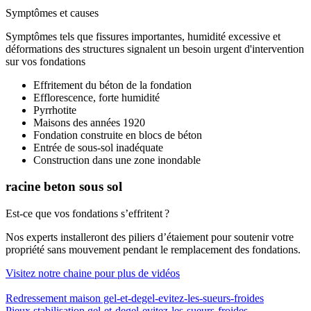
Symptômes et causes
Symptômes tels que fissures importantes, humidité excessive et
déformations des structures signalent un besoin urgent d'intervention
sur vos fondations
Effritement du béton de la fondation
Efflorescence, forte humidité
Pyrrhotite
Maisons des années 1920
Fondation construite en blocs de béton
Entrée de sous-sol inadéquate
Construction dans une zone inondable
racine beton sous sol
Est-ce que vos fondations s’effritent ?
Nos experts installeront des piliers d’étaiement pour soutenir votre
propriété sans mouvement pendant le remplacement des fondations.
Visitez notre chaine pour plus de vidéos
Redressement maison gel-et-degel-evitez-les-sueurs-froides
Pieux stabilisation gel-et-degel-evitez-les-sueurs-froides