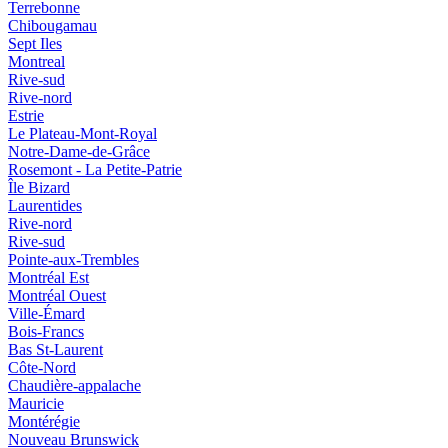
Terrebonne
Chibougamau
Sept Iles
Montreal
Rive-sud
Rive-nord
Estrie
Le Plateau-Mont-Royal
Notre-Dame-de-Grâce
Rosemont - La Petite-Patrie
Île Bizard
Laurentides
Rive-nord
Rive-sud
Pointe-aux-Trembles
Montréal Est
Montréal Ouest
Ville-Émard
Bois-Francs
Bas St-Laurent
Côte-Nord
Chaudière-appalache
Mauricie
Montérégie
Nouveau Brunswick