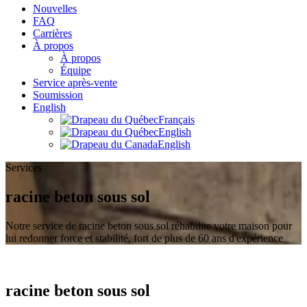
Nouvelles
FAQ
Carrières
À propos
À propos
Équipe
Service après-vente
Soumission
English
Français
English
English
Services
racine beton sous sol
Notre service de racine beton sous sol réhabilite votre maison pour
lui redonner force et stabilité, fort de plus de 60 ans d'expérience
racine beton sous sol