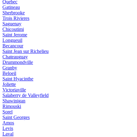
Quebec
Gatineau
Sherbrooke
Trois Rivieres
Saguenay
Chicoutimi
Saint Jerome
Longueuil
Becancour
Saint Jean sur Richelieu
Chateauguay
Drummondville
Granby
Beloeil
Saint Hyacinthe
Joliette
Victoriaville
Salaberry de Valleyfield
Shawinigan
Rimouski
Sorel
Saint Georges
Amos
Levis
Laval