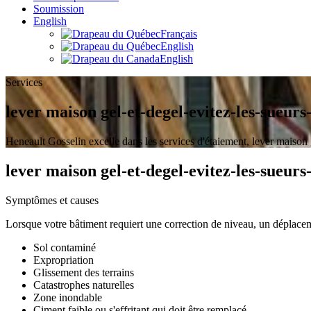
Soumission
English
Français
English
English
Services
lever maison gel-et-degel-evitez-les-sueurs
Heneault Gosselin excelle dans les services d'étaiement, lever maison g
lever maison gel-et-degel-evitez-les-sueurs
Symptômes et causes
Lorsque votre bâtiment requiert une correction de niveau, un déplacem
Sol contaminé
Expropriation
Glissement des terrains
Catastrophes naturelles
Zone inondable
Ciment faible ou s'effritant qui doit être remplacé