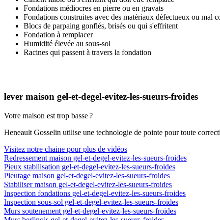
Fondations médiocres en pierre ou en gravats
Fondations construites avec des matériaux défectueux ou mal co
Blocs de parpaing gonflés, brisés ou qui s'effritent
Fondation à remplacer
Humidité élevée au sous-sol
Racines qui passent à travers la fondation
lever maison gel-et-degel-evitez-les-sueurs-froides
Votre maison est trop basse ?
Heneault Gosselin utilise une technologie de pointe pour toute correcti
Visitez notre chaine pour plus de vidéos
Redressement maison gel-et-degel-evitez-les-sueurs-froides
Pieux stabilisation gel-et-degel-evitez-les-sueurs-froides
Pieutage maison gel-et-degel-evitez-les-sueurs-froides
Stabiliser maison gel-et-degel-evitez-les-sueurs-froides
Inspection fondations gel-et-degel-evitez-les-sueurs-froides
Inspection sous-sol gel-et-degel-evitez-les-sueurs-froides
Murs soutenement gel-et-degel-evitez-les-sueurs-froides
Murs berlinois gel-et-degel-evitez-les-sueurs-froides