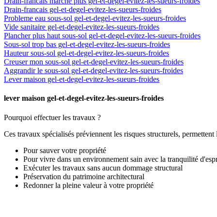
Drain-francais marche plus gel-et-degel-evitez-les-sueurs-froides
Drain-francais gel-et-degel-evitez-les-sueurs-froides
Probleme eau sous-sol gel-et-degel-evitez-les-sueurs-froides
Vide sanitaire gel-et-degel-evitez-les-sueurs-froides
Plancher plus haut sous-sol gel-et-degel-evitez-les-sueurs-froides
Sous-sol trop bas gel-et-degel-evitez-les-sueurs-froides
Hauteur sous-sol gel-et-degel-evitez-les-sueurs-froides
Creuser mon sous-sol gel-et-degel-evitez-les-sueurs-froides
Aggrandir le sous-sol gel-et-degel-evitez-les-sueurs-froides
Lever maison gel-et-degel-evitez-les-sueurs-froides
lever maison gel-et-degel-evitez-les-sueurs-froides
Pourquoi effectuer les travaux ?
Ces travaux spécialisés préviennent les risques structurels, permetten
Pour sauver votre propriété
Pour vivre dans un environnement sain avec la tranquilité d'espr
Exécuter les travaux sans aucun dommage structural
Préservation du patrimoine architectural
Redonner la pleine valeur à votre propriété