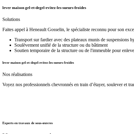
lever maison gel-et-degel-evitez-les-sueurs-froides
Solutions
Faites appel à Heneault Gosselin, le spécialiste reconnu pour son excel
Transport sur fardier avec des plateaux munis de suspensions 
Soulèvement unifié de la structure ou du bâtiment
Soutien temporaire de la structure ou de l'immeuble pour enleve
lever maison gel-et-degel-evitez-les-sueurs-froides
Nos
réalisations
Voyez nos professionnels chevronnés en train d’étayer, soulever et tran
Experts
en travaux de sous-œuvres