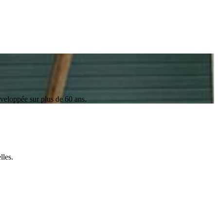
éveloppée sur plus de 60 ans.
lles.