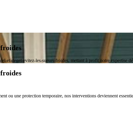
-froides
el-et-degel-evitez-les-sueurs-froides, mettant à profit notre expertise d
-froides
ent ou une protection temporaire, nos interventions deviennent essentie