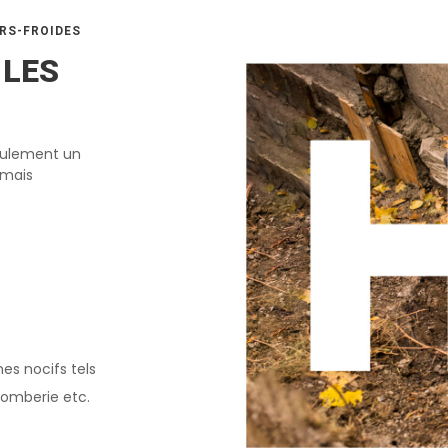
URS-FROIDES
 LES
seulement un
 mais
es nocifs tels
plomberie etc.