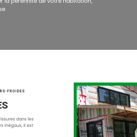
r la pérennité de votre habitation,
se
URS-FROIDES
ES
issures dans les
 inégaux, il est