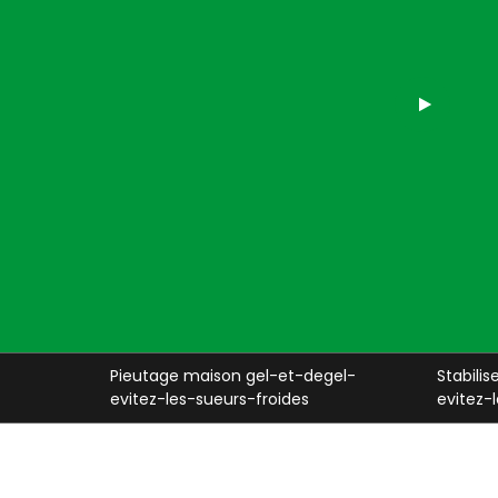
egel-
Stabiliser maison gel-et-degel-
Inspe
evitez-les-sueurs-froides
evitez