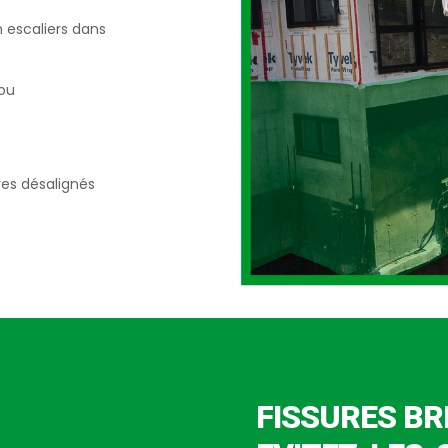
n escaliers dans
 ou
res désalignés
FISSURES BR