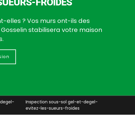
SUEURS-FROIDES
t-elles ? Vos murs ont-ils des
 Gosselin stabilisera votre maison
s.
sion
degel-
Murs soutenement gel-et-degel-
Murs ber
evitez-les-sueurs-froides
les-sueu