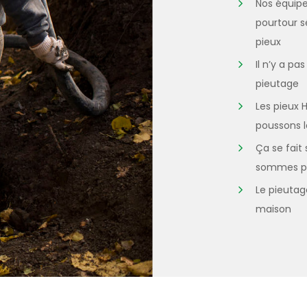
Nos équipe
pourtour s
pieux
Il n’y a p
pieutage
Les pieux 
poussons l
Ça se fait
sommes pa
Le pieutag
maison