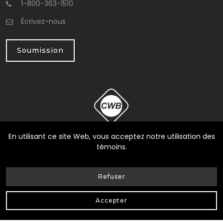
1-800-363-1510
Écrivez-nous
Soumission
En utilisant ce site Web, vous acceptez notre utilisation des
témoins.
Refuser
© Heneault et Gosselin inc.
2026
| Tous Droits Réservés |
Accepter
Conception Web Delisoft
Confidentialité
|