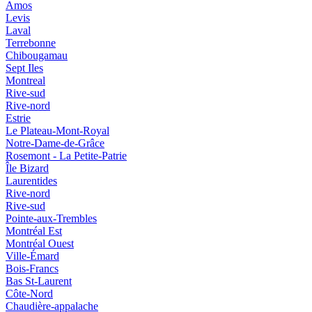
Amos
Levis
Laval
Terrebonne
Chibougamau
Sept Iles
Montreal
Rive-sud
Rive-nord
Estrie
Le Plateau-Mont-Royal
Notre-Dame-de-Grâce
Rosemont - La Petite-Patrie
Île Bizard
Laurentides
Rive-nord
Rive-sud
Pointe-aux-Trembles
Montréal Est
Montréal Ouest
Ville-Émard
Bois-Francs
Bas St-Laurent
Côte-Nord
Chaudière-appalache