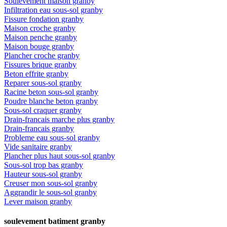
Soulèvement maison granby
Infiltration eau sous-sol granby
Fissure fondation granby
Maison croche granby
Maison penche granby
Maison bouge granby
Plancher croche granby
Fissures brique granby
Beton effrite granby
Reparer sous-sol granby
Racine beton sous-sol granby
Poudre blanche beton granby
Sous-sol craquer granby
Drain-francais marche plus granby
Drain-francais granby
Probleme eau sous-sol granby
Vide sanitaire granby
Plancher plus haut sous-sol granby
Sous-sol trop bas granby
Hauteur sous-sol granby
Creuser mon sous-sol granby
Aggrandir le sous-sol granby
Lever maison granby
soulevement batiment granby