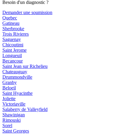
Besoin d'un diagnostic ?
Demander une soumission
Quebec
Gatineau
Sherbrooke
Trois Rivieres
Saguenay
Chicoutimi
Saint Jerome
Longueuil
Becancour
Saint Jean sur Richelieu
Chateauguay
Drummondville
Granby
Beloeil
Saint Hyacinthe
Joliette
Victoriaville
Salaberry de Valleyfield
Shawinigan
Rimouski
Sorel
Saint Georges