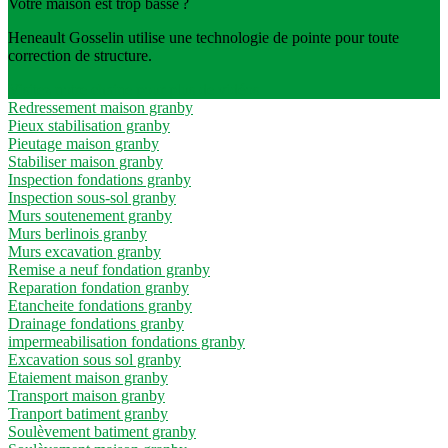
Votre maison est trop basse ?
Heneault Gosselin utilise une technologie de pointe pour toute
correction de structure.
Visitez notre chaine pour plus de vidéos
Redressement maison granby
Pieux stabilisation granby
Pieutage maison granby
Stabiliser maison granby
Inspection fondations granby
Inspection sous-sol granby
Murs soutenement granby
Murs berlinois granby
Murs excavation granby
Remise a neuf fondation granby
Reparation fondation granby
Etancheite fondations granby
Drainage fondations granby
impermeabilisation fondations granby
Excavation sous sol granby
Etaiement maison granby
Transport maison granby
Tranport batiment granby
Soulèvement batiment granby