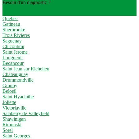
Besoin d'un diagnostic ?
Demander une soumission
Quebec
Gatineau
Sherbrooke
Trois Rivieres
Saguenay
Chicoutimi
Saint Jerome
Longueuil
Becancour
Saint Jean sur Richelieu
Chateauguay
Drummondville
Granby
Beloeil
Saint Hyacinthe
Joliette
Victoriaville
Salaberry de Valleyfield
Shawinigan
Rimouski
Sorel
Saint Georges