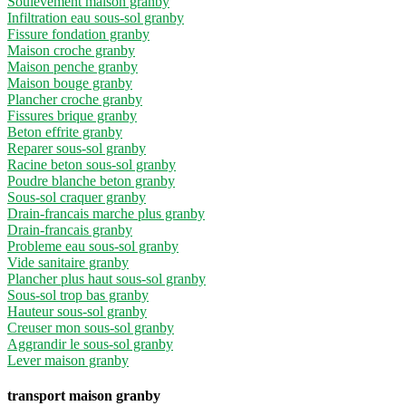
Soulèvement maison granby
Infiltration eau sous-sol granby
Fissure fondation granby
Maison croche granby
Maison penche granby
Maison bouge granby
Plancher croche granby
Fissures brique granby
Beton effrite granby
Reparer sous-sol granby
Racine beton sous-sol granby
Poudre blanche beton granby
Sous-sol craquer granby
Drain-francais marche plus granby
Drain-francais granby
Probleme eau sous-sol granby
Vide sanitaire granby
Plancher plus haut sous-sol granby
Sous-sol trop bas granby
Hauteur sous-sol granby
Creuser mon sous-sol granby
Aggrandir le sous-sol granby
Lever maison granby
transport maison granby