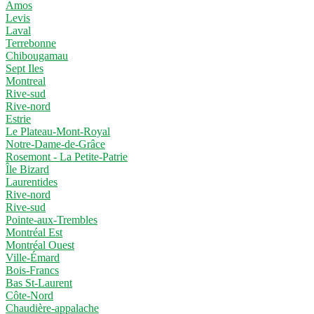
Amos
Levis
Laval
Terrebonne
Chibougamau
Sept Iles
Montreal
Rive-sud
Rive-nord
Estrie
Le Plateau-Mont-Royal
Notre-Dame-de-Grâce
Rosemont - La Petite-Patrie
Île Bizard
Laurentides
Rive-nord
Rive-sud
Pointe-aux-Trembles
Montréal Est
Montréal Ouest
Ville-Émard
Bois-Francs
Bas St-Laurent
Côte-Nord
Chaudière-appalache