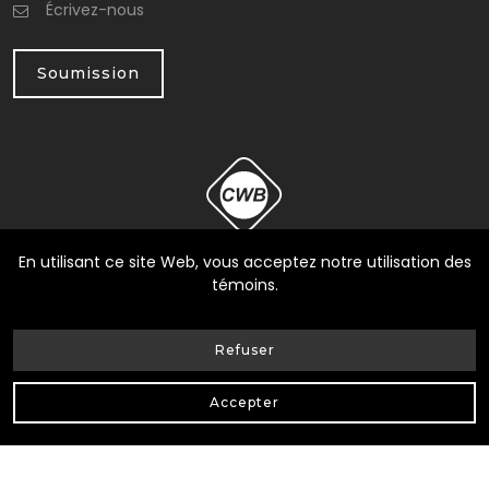
Écrivez-nous
Soumission
En utilisant ce site Web, vous acceptez notre utilisation des
témoins.
Refuser
© Heneault et Gosselin inc.
2026
| Tous Droits Réservés |
Accepter
Conception Web Delisoft
Confidentialité
|
RBQ: 8258-0317-17