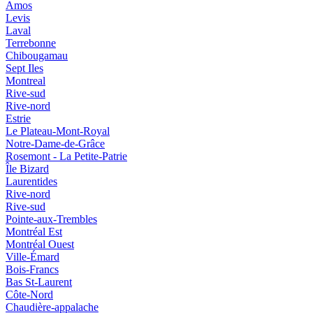
Amos
Levis
Laval
Terrebonne
Chibougamau
Sept Iles
Montreal
Rive-sud
Rive-nord
Estrie
Le Plateau-Mont-Royal
Notre-Dame-de-Grâce
Rosemont - La Petite-Patrie
Île Bizard
Laurentides
Rive-nord
Rive-sud
Pointe-aux-Trembles
Montréal Est
Montréal Ouest
Ville-Émard
Bois-Francs
Bas St-Laurent
Côte-Nord
Chaudière-appalache