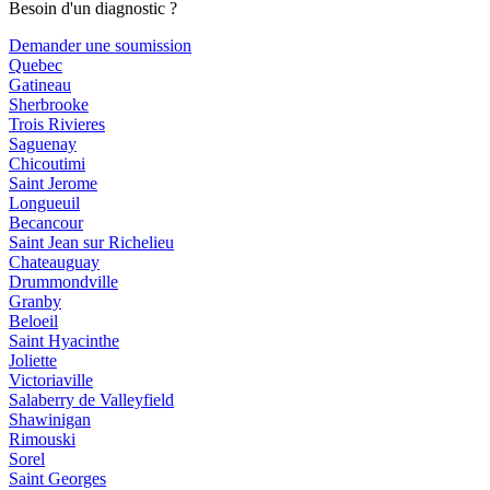
Besoin d'un diagnostic ?
Demander une soumission
Quebec
Gatineau
Sherbrooke
Trois Rivieres
Saguenay
Chicoutimi
Saint Jerome
Longueuil
Becancour
Saint Jean sur Richelieu
Chateauguay
Drummondville
Granby
Beloeil
Saint Hyacinthe
Joliette
Victoriaville
Salaberry de Valleyfield
Shawinigan
Rimouski
Sorel
Saint Georges