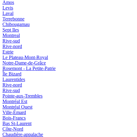
Amos
Levis
Laval
Terrebonne
Chibougamau
Sept Iles
Montreal
Rive-sud
Rive-nord
Estrie
Le Plateau-Mont-Royal
Notre-Dame-de-Grâce
Rosemont - La Petite-Patrie
Île Bizard
Laurentides
Rive-nord
Rive-sud
Pointe-aux-Trembles
Montréal Est
Montréal Ouest
Ville-Émard
Bois-Francs
Bas St-Laurent
Côte-Nord
Chaudière-appalache