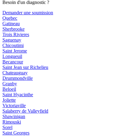
Besoin d'un diagnostic ?
Demander une soumission
Quebec
Gatineau
Sherbrooke
Trois Rivieres
Saguenay
Chicoutimi
Saint Jerome
Longueuil
Becancour
Saint Jean sur Richelieu
Chateauguay
Drummondville
Granby
Beloeil
Saint Hyacinthe
Joliette
Victoriaville
Salaberry de Valleyfield
Shawinigan
Rimouski
Sorel
Saint Georges